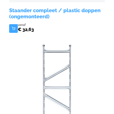
Code
04SJ140200
Staander compleet / plastic doppen
(ongemonteerd)
Draagvermogen
1500 kg per niveau
vanaf
€ 32,63